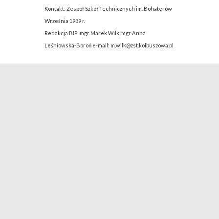
Kontakt: Zespół Szkół Technicznych im. Bohaterów
Września 1939 r.
Redakcja BIP: mgr Marek Wilk, mgr Anna
Leśniowska-Boroń e-mail: m.wilk@zst.kolbuszowa.pl