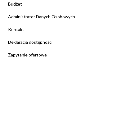
Budżet
Administrator Danych Osobowych
Kontakt
Deklaracja dostępności
Zapytanie ofertowe
STRONA GŁÓWNA
DANE PODSTAWOWE
STRONA INTERNETOWA SZKOŁY
KURATORIUM OŚWIATY
OKE
Jesteś tutaj:
Start
DRUKUJ
ZESPÓŁ SZKÓŁ TECHNICZNYCH W